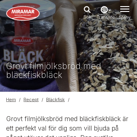
H
o
p
Sök
Translate
Meny
p
a
t
i
l
l
h
u
v
Grovt filmjölksbröd med
u
d
bläckfiskbläck
i
n
n
e
h
L
Hem
/
Recept
/
Bläckfisk
/
å
l
ä
l
B
n
Grovt filmjölksbröd med bläckfiskbläck är
i
k
l
ett perfekt val för dig som vill bjuda på
d
s