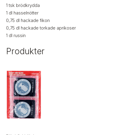
1
tsk
brödkrydda
1
dl
hasselnötter
0,75
dl
hackade fikon
0,75
dl
hackade torkade aprikoser
1
dl
russin
Produkter