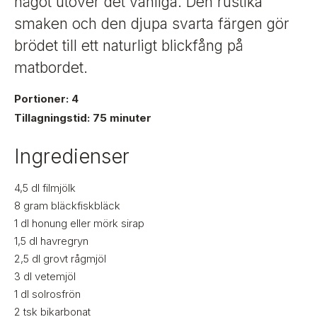
t
något utöver det vanliga. Den rustika
i
smaken och den djupa svarta färgen gör
g
brödet till ett naturligt blickfång på
matbordet.
Portioner: 4
Tillagningstid: 75 minuter
Ingredienser
4,5
dl
filmjölk
8
gram
bläckfiskbläck
1
dl
honung eller mörk sirap
1,5
dl
havregryn
2,5
dl
grovt rågmjöl
3
dl
vetemjöl
1
dl
solrosfrön
2
tsk
bikarbonat