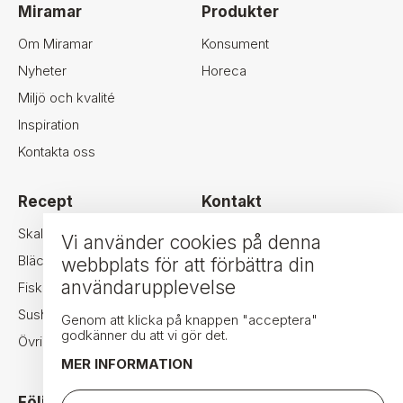
Miramar
Produkter
Om Miramar
Konsument
Nyheter
Horeca
Miljö och kvalité
Inspiration
Kontakta oss
Recept
Kontakt
MIRAMAR SEAFOOD AB
Skaldjur
Vi använder cookies på denna
NORRA LIDEN 2A
Bläckfisk
webbplats för att förbättra din
411 18 GÖTEBORG
användarupplevelse
Fisk
TEL: +46-31-24 34 44
Sushi
FAX: +46-31-24 34 70
Genom att klicka på knappen "acceptera"
godkänner du att vi gör det.
Övrigt
INFO@MIRAMAR.SE
MER INFORMATION
Följ oss i sociala medier