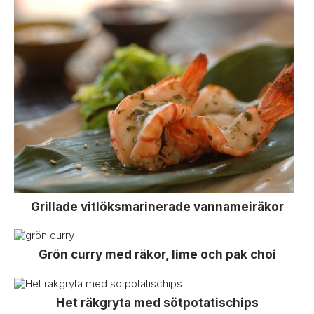
Grillade vitlöksmarinerade vannameiräkor
Grön curry med räkor, lime och pak choi
Het räkgryta med sötpotatischips