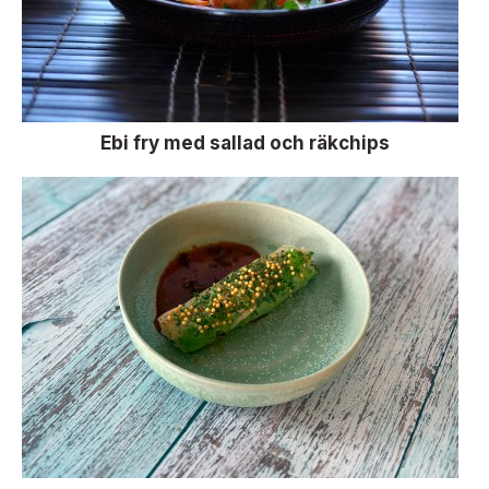
Ebi fry med sallad och räkchips