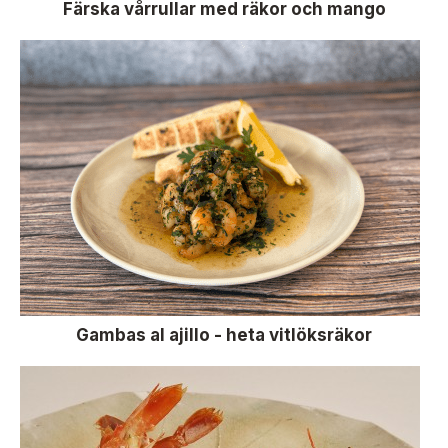
Färska vårrullar med räkor och mango
Gambas al ajillo - heta vitlöksräkor