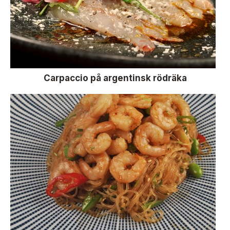
Carpaccio på argentinsk rödräka