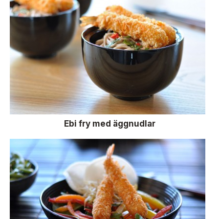
Ebi fry med äggnudlar