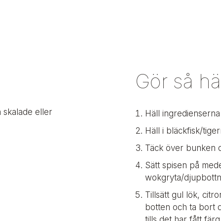
Gör så hä
 skalade eller
Häll ingredienserna
Häll i bläckfisk/tige
Täck över bunken och
Sätt spisen på medel
wokgryta/djupbottna
Tillsätt gul lök, ci
botten och ta bort d
tills det har fått färg