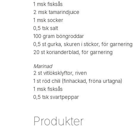
1
msk
fisksås
2
msk
tamarindjuice
1
msk
socker
0,5
tsk
salt
100
gram
böngroddar
0,5
st
gurka, skuren i stickor, för garnering
20
st
korianderblad, för garnering
Marinad
2
st
vitlöksklyftor, riven
1
st
röd chili (finhackad, fröna urtagna)
1
msk
fisksås
0,5
tsk
svartpeppar
Produkter