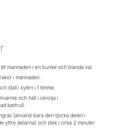
r
 till marinaden i en bunke och blanda väl.
rräkor i marinaden.
 ställ i kylen i 1 timme.
värme och häll i olivolja i
d kastrull.
trongräs (använd bara den tjocka delen i
e yttre delarna) och stek i cirka 2 minuter
.