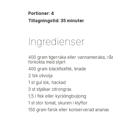
s
t
i
Portioner: 4
g
Tillagningstid: 35 minuter
Ingredienser
400
gram
tigerräka eller vannameiräka, råa
förkokta med stjärt
400
gram
bläckfiskfilé, tinade
2
tsk
olivolja
1
st
gul lök, hackad
3
st
stjälkar citrongräs
1,5
l
fisk eller kycklingbuljong
1
st
stor tomat, skuren i klyftor
150
gram
färsk eller konserverad ananas