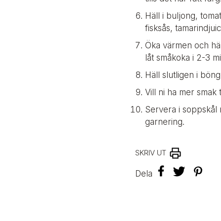
Häll i buljong, tom
fisksås, tamarindjui
Öka värmen och häll
låt småkoka i 2-3 mi
Häll slutligen i bö
Vill ni ha mer smak t
Servera i soppskål
garnering.
SKRIV UT
F
T
P
Dela
a
w
i
c
i
n
e
t
t
b
t
e
o
e
r