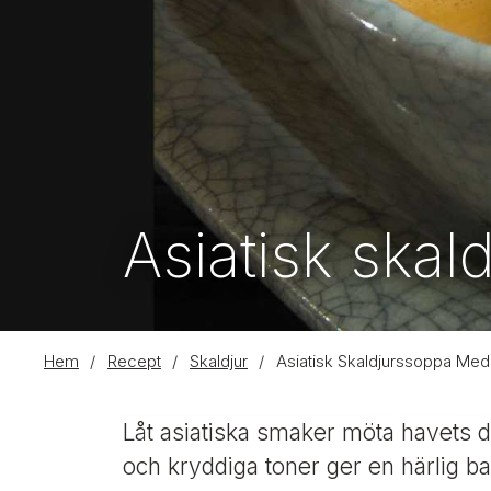
Asiatisk ska
L
Hem
/
Recept
/
Skaldjur
/
Asiatisk Skaldjurssoppa Me
ä
B
n
Låt asiatiska smaker möta havets d
i
k
l
och kryddiga toner ger en härlig ba
d