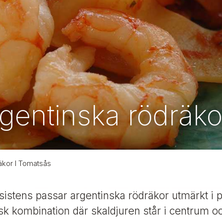
gentinska rödräko
äkor I Tomatsås
sistens passar argentinska rödräkor utmärkt i 
k kombination där skaldjuren står i centrum oc