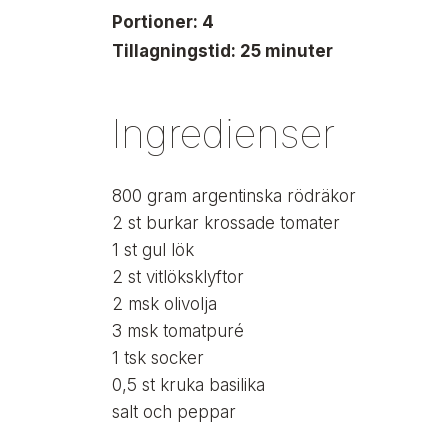
s
Portioner: 4
t
Tillagningstid: 25 minuter
i
g
Ingredienser
800
gram
argentinska rödräkor
2
st
burkar krossade tomater
1
st
gul lök
2
st
vitlöksklyftor
2
msk
olivolja
3
msk
tomatpuré
1
tsk
socker
0,5
st
kruka basilika
salt och peppar