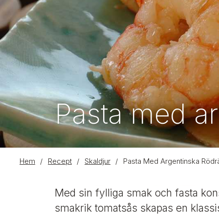
Pasta med ar
L
Hem
/
Recept
/
Skaldjur
/
Pasta Med Argentinska Rödr
ä
B
n
Med sin fylliga smak och fasta kon
i
k
l
smakrik tomatsås skapas en klassis
d