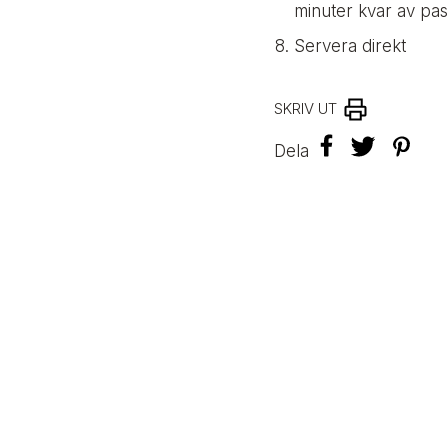
minuter kvar av pas
Servera direkt
SKRIV UT
F
T
P
Dela
a
w
i
c
i
n
e
t
t
b
t
e
o
e
r
o
r
e
k
s
t