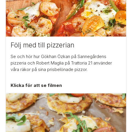
d
t
i
l
l
p
i
z
z
Följ med till pizzerian
e
r
i
Se och hör hur Gökhan Özkan på Sannegårdens
a
pizzeria och Robert Maglia på Trattoria 21 använder
n
våra räkor på sina prisbelönade pizzor.
Klicka för att se filmen
F
ö
r
d
e
l
a
r