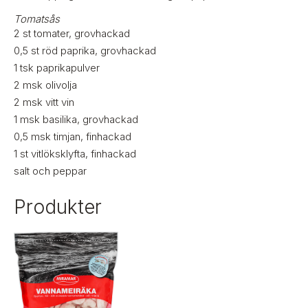
Tomatsås
2
st
tomater, grovhackad
0,5
st
röd paprika, grovhackad
1
tsk
paprikapulver
2
msk
olivolja
2
msk
vitt vin
1
msk
basilika, grovhackad
0,5
msk
timjan, finhackad
1
st
vitlöksklyfta, finhackad
salt och peppar
Produkter