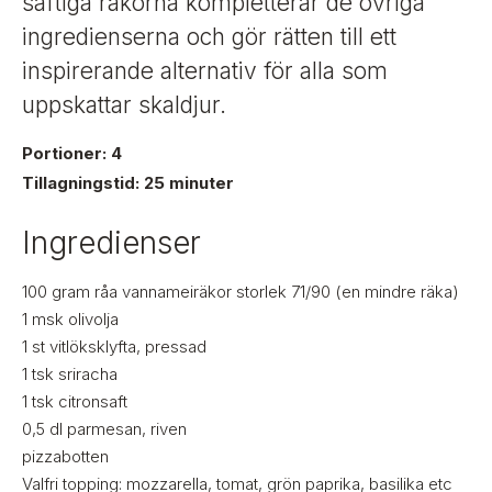
t
saftiga räkorna kompletterar de övriga
i
ingredienserna och gör rätten till ett
g
inspirerande alternativ för alla som
uppskattar skaldjur.
Portioner: 4
Tillagningstid: 25 minuter
Ingredienser
100
gram
råa vannameiräkor storlek 71/90 (en mindre räka)
1
msk
olivolja
1
st
vitlöksklyfta, pressad
1
tsk
sriracha
1
tsk
citronsaft
0,5
dl
parmesan, riven
pizzabotten
Valfri topping: mozzarella, tomat, grön paprika, basilika etc