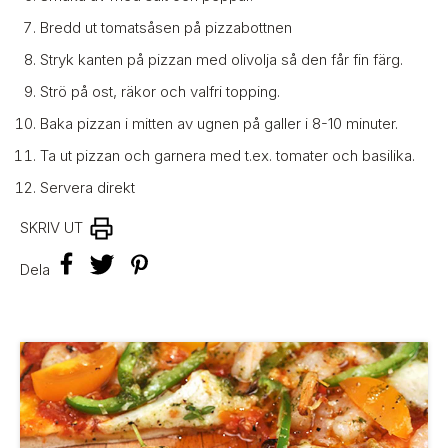
Bredd ut tomatsåsen på pizzabottnen
Stryk kanten på pizzan med olivolja så den får fin färg.
Strö på ost, räkor och valfri topping.
Baka pizzan i mitten av ugnen på galler i 8-10 minuter.
Ta ut pizzan och garnera med t.ex. tomater och basilika.
Servera direkt
SKRIV UT
F
T
P
Dela
a
w
i
c
i
n
e
t
t
b
t
e
o
e
r
F
o
r
e
ö
k
s
l
t
j
m
e