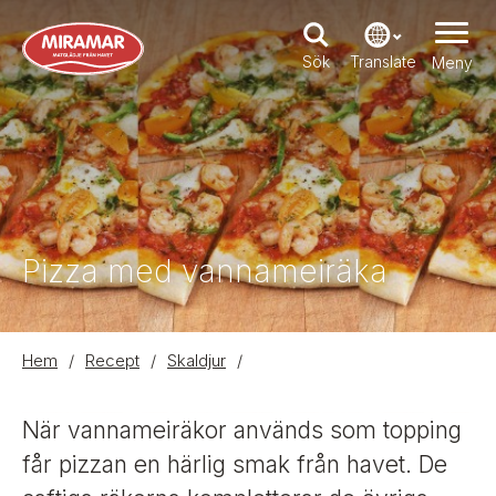
H
o
p
Sök
Translate
Meny
p
a
t
i
l
l
h
u
v
u
d
Pizza med vannameiräka
i
n
n
e
h
L
Hem
/
Recept
/
Skaldjur
/
å
l
ä
l
B
n
När vannameiräkor används som topping
i
k
l
får pizzan en härlig smak från havet. De
d
s