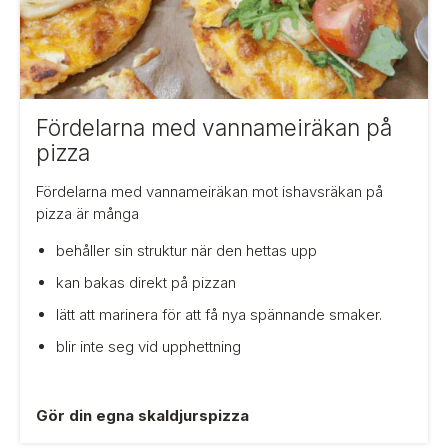
n
a
m
e
d
v
a
Fördelarna med vannameiräkan på
n
pizza
n
a
m
Fördelarna med vannameiräkan mot ishavsräkan på
e
pizza är många
i
r
behåller sin struktur när den hettas upp
ä
k
kan bakas direkt på pizzan
a
n
lätt att marinera för att få nya spännande smaker.
p
å
blir inte seg vid upphettning
p
i
z
z
Gör din egna skaldjurspizza
a