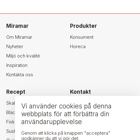
Miramar
Produkter
Om Miramar
Konsument
Nyheter
Horeca
Miljö och kvalité
Inspiration
Kontakta oss
Recept
Kontakt
MIRAMAR SEAFOOD AB
Skaldjur
Vi använder cookies på denna
NORRA LIDEN 2A
Bläckfisk
webbplats för att förbättra din
411 18 GÖTEBORG
användarupplevelse
Fisk
TEL: +46-31-24 34 44
Sushi
FAX: +46-31-24 34 70
Genom att klicka på knappen "acceptera"
godkänner du att vi gör det.