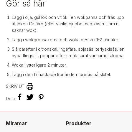
Gör så här
Lägg i olja, gul lök och vitlök i en wokpanna och fräs upp
till löken får färg (eller vanlig djupbottnad kastrull om ni
saknar wok).
Lägg i wokgrönsakerna och woka dessa i 1-2 minuter.
Slå därefter i citronskal, ingefära, sojasås, teriyakisås, en
nypa flingsalt, peppar efter smak samt vannameiräkorna.
Woka i ytterligare 2 minuter.
Lägg i den finhackade koriandern precis på slutet.
SKRIV UT
F
T
P
Dela
a
w
i
c
i
n
e
t
t
b
t
e
o
e
r
Miramar
Produkter
o
r
e
k
s