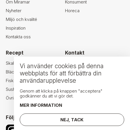
Om Miramar
Konsument
t
Nyheter
Horeca
Miljö och kvalité
Inspiration
Kontakta oss
Recept
Kontakt
MIRAMAR SEAFOOD AB
Skaldjur
Vi använder cookies på denna
NORRA LIDEN 2A
Bläckfisk
webbplats för att förbättra din
411 18 GÖTEBORG
användarupplevelse
Fisk
TEL: +46-31-24 34 44
Sushi
FAX: +46-31-24 34 70
Genom att klicka på knappen "acceptera"
godkänner du att vi gör det.
Övrigt
INFO@MIRAMAR.SE
MER INFORMATION
Följ oss i sociala medier
NEJ, TACK