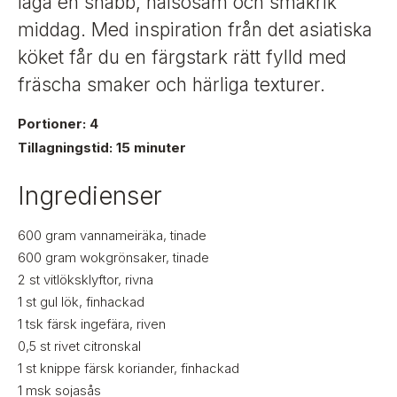
t
laga en snabb, hälsosam och smakrik
i
middag. Med inspiration från det asiatiska
g
köket får du en färgstark rätt fylld med
fräscha smaker och härliga texturer.
Portioner: 4
Tillagningstid: 15 minuter
Ingredienser
600
gram
vannameiräka, tinade
600
gram
wokgrönsaker, tinade
2
st
vitlöksklyftor, rivna
1
st
gul lök, finhackad
1
tsk
färsk ingefära, riven
0,5
st
rivet citronskal
1
st
knippe färsk koriander, finhackad
1
msk
sojasås