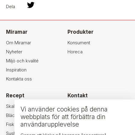
F
T
P
Dela
a
w
i
c
i
n
e
t
t
b
t
e
o
e
r
Miramar
Produkter
o
r
e
k
s
Om Miramar
Konsument
t
Nyheter
Horeca
Miljö och kvalité
Inspiration
Kontakta oss
Recept
Kontakt
MIRAMAR SEAFOOD AB
Skaldjur
Vi använder cookies på denna
NORRA LIDEN 2A
Bläckfisk
webbplats för att förbättra din
411 18 GÖTEBORG
användarupplevelse
Fisk
TEL: +46-31-24 34 44
Sushi
FAX: +46-31-24 34 70