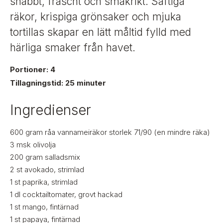
t
snabbt, fräscht och smakrikt. Saftiga
i
räkor, krispiga grönsaker och mjuka
g
tortillas skapar en lätt måltid fylld med
härliga smaker från havet.
Portioner: 4
Tillagningstid: 25 minuter
Ingredienser
600
gram
råa vannameiräkor storlek 71/90 (en mindre räka)
3
msk
olivolja
200
gram
salladsmix
2
st
avokado, strimlad
1
st
paprika, strimlad
1
dl
cocktailtomater, grovt hackad
1
st
mango, fintärnad
1
st
papaya, fintärnad