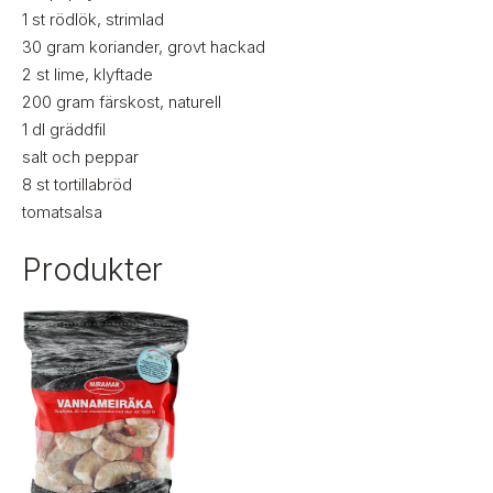
1
st
rödlök, strimlad
30
gram
koriander, grovt hackad
2
st
lime, klyftade
200
gram
färskost, naturell
1
dl
gräddfil
salt och peppar
8
st
tortillabröd
tomatsalsa
Produkter